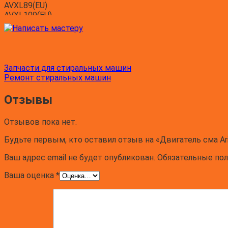
AVXL89(EU)
AVXL109(EU)
AVXL109(EU)
AVXL109(R)
AVXL109(R)
AVXL129(AUS)
AVXL129(AUS)
Запчасти для стиральных машин
AVL109(EU)
Ремонт стиральных машин
AVL109(EU)
AVL108(TK)
Отзывы
AVL108(TK)
AVL89(EU)
AVL89(EU)
Отзывов пока нет.
AVL129(EX)
Будьте первым, кто оставил отзыв на «Двигатель сма Ar
AVL129(EX)
AVL89(IT)(BG)
Ваш адрес email не будет опубликован.
Обязательные по
AVL89(IT)(BG)
AVL109(IT)(BG)
Ваша оценка
*
AVL109(IT)(BG)
AVL9E(IT)
AVL9E(IT)
AVXL89(IT)
AVXL89(IT)
AVXL109(IT)