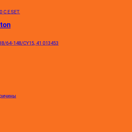
ton
причины