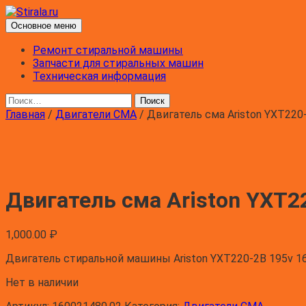
Перейти
к
Поиск
Основное меню
содержимому
Stirala.ru
Ремонт стиральной машины
Запчасти для стиральных машин
Техническая информация
Найти:
Главная
/
Двигатели СМА
/ Двигатель сма Ariston YXT220
Двигатель сма Ariston YXT2
1,000.00
₽
Двигатель стиральной машины Ariston YXT220-2B 195v 1
Нет в наличии