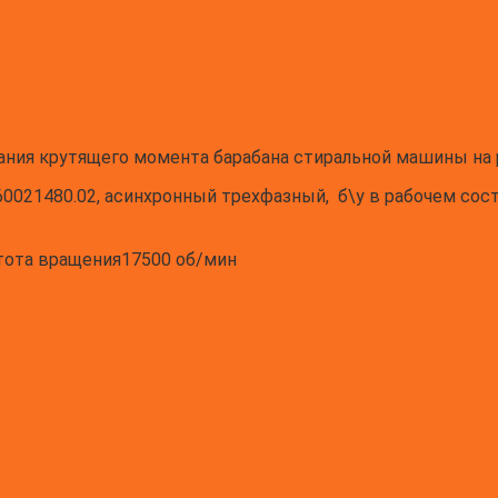
дания крутящего момента барабана стиральной машины на
60021480.02, асинхронный трехфазный, б\у в рабочем сос
тота вращения
17500 об/мин