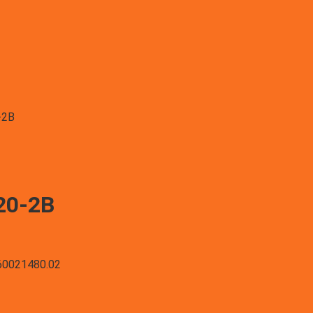
-2B
20-2B
60021480.02