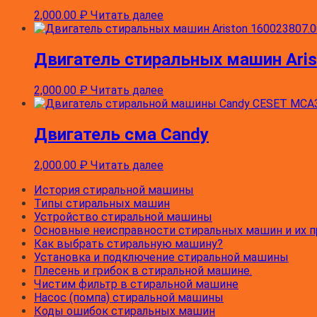
AQXF109(CSI)
2,000.00
₽
Читать далее
AQXF129H(CSI)
AQSL109(CSI)
AQSF129(CSI)
Двигатель стиральных машин Aris
AQXL89(TK)
AQXF109(TK)
AQSL109(IT)
2,000.00
₽
Читать далее
AQSF129(IT)
AVSL109(IT)(V)
AVSF109(EU)(V)
Двигатель сма Candy
AVSL89(IT)(V)
AQXL120(FR)
2,000.00
₽
Читать далее
AVXL129(AUS)(V)
AVSF120(FR)(V)
История стиральной машины
AVL109(IT)(TE)
Типы стиральных машин
AVF129(SK)(TE)
Устройство стиральной машины
AVL109(EU)(TE)
Основные неисправности стиральных машин и их 
AVL108(TK)(TE)
Как выбрать стиральную машину?
AVL89(EU)(TE)
Установка и подключение стиральной машины
AVL129(EX)(TE)
Плесень и грибок в стиральной машине.
AVF109(EU)(TE)
Чистим фильтр в стиральной машине
AVF109(CN)(TE)
Насос (помпа) стиральной машины
AVF12(TK)(TEV)
Коды ошибок стиральных машин
AVL89(IT)(TE)