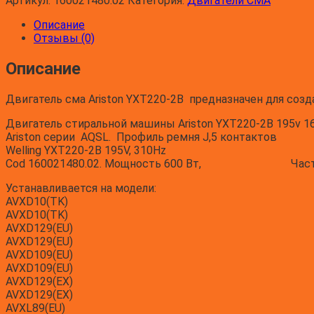
Артикул:
160021480.02
Категория:
Двигатели СМА
Описание
Отзывы (0)
Описание
Двигатель сма Ariston YXT220-2B предназначен для соз
Двигатель стиральной машины Ariston YXT220-2B 195v 1
Ariston серии AQSL. Профиль ремня J,5 контактов
Welling YXT220-2B 195V, 310Hz
Cod 160021480.02.
Мощность
600 Вт,
Час
Устанавливается на модели:
AVXD10(TK)
AVXD10(TK)
AVXD129(EU)
AVXD129(EU)
AVXD109(EU)
AVXD109(EU)
AVXD129(EX)
AVXD129(EX)
AVXL89(EU)