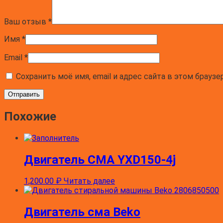
AVXL109(IT)
AVF109(EU)
Ваш отзыв
*
AVF109(EU)
AVF129(SK)
Имя
*
AVF129(SK)
AVF12(TK)
Email
*
AVF12(TK)
AVF109(CN)
Сохранить моё имя, email и адрес сайта в этом брау
AVF109(CN)
AVF129(AG)
AVF129(AG)
AQXL105(IT)
Похожие
AQXL105(IT)
AQXF129H(IT)
AQXL109(EU)
AQXF109(EU)
Двигатель СМА YXD150-4j
AQXF129(EU)
AQXD129(EU)
AQXF129H(EU)
1,200.00
₽
Читать далее
AQSL109(EU)
AQSF109(EU)
AQSF129(EU)
Двигатель сма Beko
AQSD129(EU)