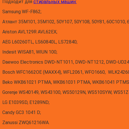
Подходит для
стиральных машин:
Samsung WF-F862;
Атлант 35M101, 35M102, 50Y107, 50Y108, 50Y81, 60C1010, 
Ariston AVL129R AVL62EX;
AEG L60260TL, LS60840L, LS72840;
Indesit WISA81, WIUN 100;
Daewoo Electronics DWD-NT1011, DWD-NT1212, DWD-UD2
Bosch WFC1662OE (MAXX4), WFL2061, WFO1660, WLK2426
Beko WKB61021 PTMA, WKB61031 PTMA, WKB61041 PTMS
Gorenje WS40149, WS43100, WS50129N, WS510SYW, WS51Z
LG E1039SD, E1289ND;
Candy GC3 1041 D;
Zanussi ZWQ61216WA.