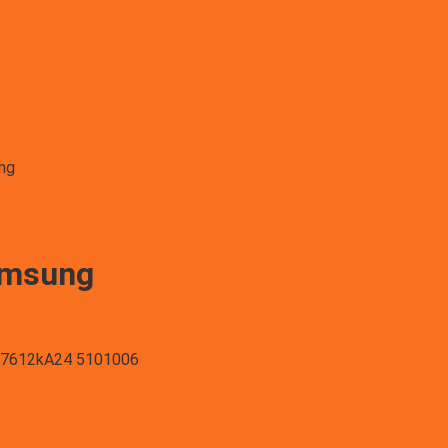
ng
amsung
7612kA24 5101006