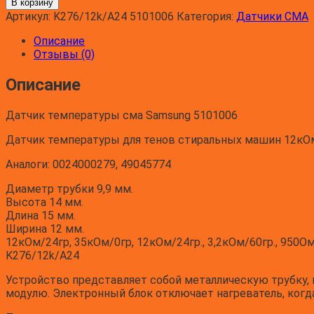
В корзину
Датчик
Артикул:
K276/12k/A24 5101006
Категория:
Датчики СМА
температуры
сма
Описание
Samsung
Отзывы (0)
Описание
Датчик температуры сма Samsung 5101006
Датчик температуры для тенов стиральных машин 12кОм
Аналоги: 0024000279, 49045774
Диаметр трубки 9,9 мм.
Высота 14 мм.
Длина 15 мм.
Ширина 12 мм.
12кОм/24гр, 35кОм/0гр, 12кОм/24гр., 3,2кОм/60гр., 950Ом
K276/12k/A24
Устройство представляет собой металлическую трубку, к
модулю. Электронный блок отключает нагреватель, когд