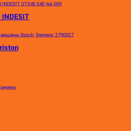
 INDESIT
riston
причины