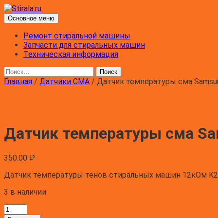
Перейти
к
Поиск
Основное меню
содержимому
Stirala.ru
Ремонт стиральной машины
Запчасти для стиральных машин
Техническая информация
Найти:
Главная
/
Датчики СМА
/ Датчик температуры сма Samsu
Датчик температуры сма S
350.00
₽
Датчик температуры тенов стиральных машин 12кОм K2
3 в наличии
Количество
товара