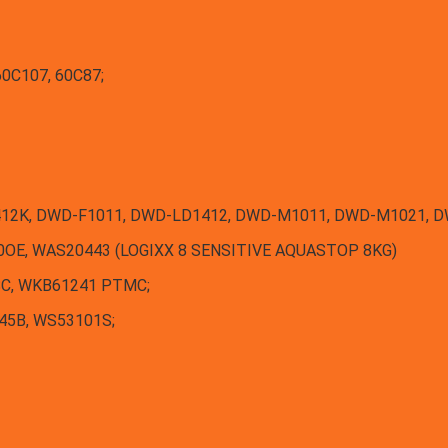
60C107, 60C87;
412K, DWD-F1011, DWD-LD1412, DWD-M1011, DWD-M1021, 
0OE, WAS20443 (LOGIXX 8 SENSITIVE AQUASTOP 8KG)
C, WKB61241 PTMC;
45B, WS53101S;