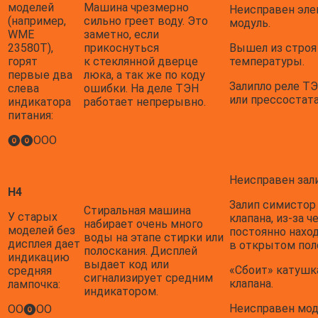
моделей
Машина чрезмерно
Неисправен эл
(например,
сильно греет воду. Это
модуль.
WME
заметно, если
23580T),
прикоснуться
Вышел из строя
горят
к стеклянной дверце
температуры.
первые два
люка, а так же по коду
Залипло реле Т
слева
ошибки. На деле ТЭН
или прессостата
индикатора
работает непрерывно.
питания:
⓿⓿ООО
Неисправен зали
H4
Залип симистор
Стиральная машина
У старых
клапана, из-за ч
набирает очень много
моделей без
постоянно нахо
воды на этапе стирки или
дисплея дает
в открытом пол
полоскания. Дисплей
индикацию
выдает код или
«Сбоит» катушк
средняя
сигнализирует средним
клапана.
лампочка:
индикатором.
Неисправен мод
ОО⓿ОО