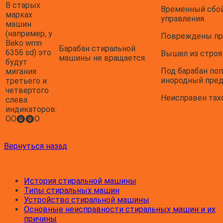
В старых
Временный сбой
марках
управления.
машин
(например, у
Повреждены пр
Beko wmn
Барабан стиральной
6356 sd) это
Вышел из стро
машины не вращается.
будут
Под барабан поп
мигания
инородный пред
третьего и
четвертого
Неисправен тах
слева
индикаторов:
ОО⓿⓿О
Вернуться назад
История стиральной машины
Типы стиральных машин
Устройство стиральной машины
Основные неисправности стиральных машин и их
причины