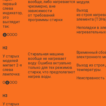
вообще, либо нагревается
модуля.
первый
чрезмерно, вне
слева
Выход
зависимости
индикатор,
из строя нагрев
от требований
это
элемента (ТЭНа)
программы стирки
выглядит
так:
Неполадки в эл
нагревательных
⓿ОООО
H2
Временный сбой
Стиральная машина
У старых
электронного мо
вообще не нагревает
моделей
воду. Ошибка актуально
мигает 2-я
Выход из строя 
только для тех режимов
слева
температуры.
стирки, что предполагают
лампочка:
нагрев воды.
Неисправность 
О⓿ООО
H3
У старых