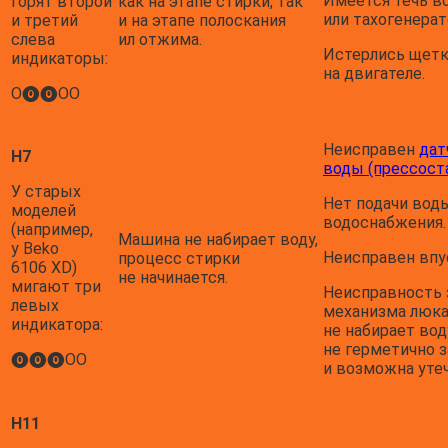
Имеется течь в
горят второй
как на этапе стирки, так
или тахогенерат
и третий
и на этапе полоскания
слева
ил отжима.
Истерлись щет
индикаторы:
на двигателе.
О⓿⓿ОО
Неисправен
дат
H7
воды (прессоста
У старых
Нет подачи вод
моделей
водоснабжения.
(например,
Машина не набирает воду,
у Beko
Неисправен впу
процесс стирки
6106 XD)
не начинается.
мигают три
Неисправность 
левых
механизма люка
индикатора:
не набирает вод
не герметично 
⓿⓿⓿ОО
и возможна утеч
H11