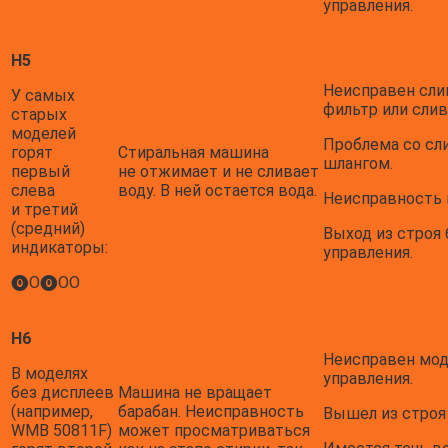
управления.
H5
Неисправен сли
У самых
фильтр или слив
старых
моделей
Проблема со с
горят
Стиральная машина
шлангом.
первый
не отжимает и не сливает
слева
воду. В ней остается вода.
Неисправность 
и третий
(средний)
Выход из строя 
индикаторы:
управления.
⓿О⓿ОО
H6
Неисправен мод
В моделях
управления.
без дисплеев
Машина не вращает
(например,
барабан. Неисправность
Вышел из строя 
WMB 50811F)
может просматриваться