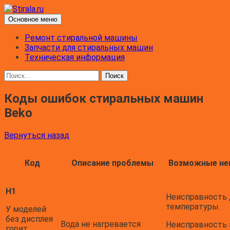
Перейти
к
Поиск
Основное меню
содержимому
Stirala.ru
Ремонт стиральной машины
Запчасти для стиральных машин
Техническая информация
Найти:
Коды ошибок стиральных машин
Beko
Вернуться назад
Код
Описание проблемы
Возможные не
Н1
Неисправность 
температуры.
У моделей
без дисплея
Вода не нагревается
Неисправность 
горит